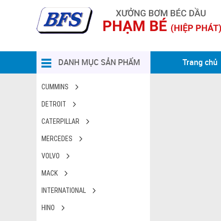
DANH MỤC SẢN PHẨM
Trang chủ
CUMMINS
DETROIT
CATERPILLAR
MERCEDES
VOLVO
MACK
INTERNATIONAL
HINO